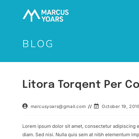
Skip
to
content
BLOG
Litora Torqent Per C
Post
Post
marcusyoars@gmail.com
October 19, 201
author:
last
modified:
Lorem ipsum dolor sit amet, consectetur adipiscing e
diam. Sed nisi. Nulla quis sem at nibh elementum imp