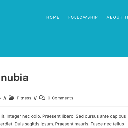
HOME
FOLLOWSHIP
ABOUT T
onubia
Post
Post
6
Fitness
0 Comments
category:
comments:
lit. Integer nec odio. Praesent libero. Sed cursus ante dapibus
erdiet. Duis sagittis ipsum. Praesent mauris. Fusce nec tellus