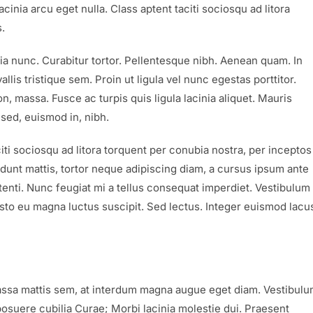
nia arcu eget nulla. Class aptent taciti sociosqu ad litora
.
inia nunc. Curabitur tortor. Pellentesque nibh. Aenean quam. In
is tristique sem. Proin ut ligula vel nunc egestas porttitor.
non, massa. Fusce ac turpis quis ligula lacinia aliquet. Mauris
sed, euismod in, nibh.
ti sociosqu ad litora torquent per conubia nostra, per inceptos
dunt mattis, tortor neque adipiscing diam, a cursus ipsum ante
potenti. Nunc feugiat mi a tellus consequat imperdiet. Vestibulum
usto eu magna luctus suscipit. Sed lectus. Integer euismod lacu
assa mattis sem, at interdum magna augue eget diam. Vestibul
 posuere cubilia Curae; Morbi lacinia molestie dui. Praesent