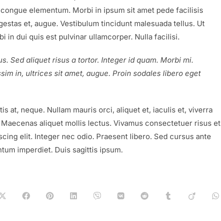
e congue elementum. Morbi in ipsum sit amet pede facilisis
egestas et, augue. Vestibulum tincidunt malesuada tellus. Ut
i in dui quis est pulvinar ullamcorper. Nulla facilisi.
s. Sed aliquet risus a tortor. Integer id quam. Morbi mi.
ssim in, ultrices sit amet, augue. Proin sodales libero eget
is at, neque. Nullam mauris orci, aliquet et, iaculis et, viverra
et. Maecenas aliquet mollis lectus. Vivamus consectetuer risus et
scing elit. Integer nec odio. Praesent libero. Sed cursus ante
ntum imperdiet. Duis sagittis ipsum.
Opens
Opens
Opens
Opens
Opens
Opens
Opens
Opens
Opens
O
in
in
in
in
in
in
in
in
in
in
a
a
a
a
a
a
a
a
a
a
new
new
new
new
new
new
new
new
new
n