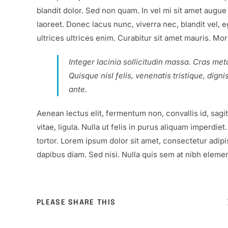
blandit dolor. Sed non quam. In vel mi sit amet augu
laoreet. Donec lacus nunc, viverra nec, blandit vel, 
ultrices ultrices enim. Curabitur sit amet mauris. Morb
Integer lacinia sollicitudin massa. Cras metu
Quisque nisl felis, venenatis tristique, digni
ante.
Aenean lectus elit, fermentum non, convallis id, sagitt
vitae, ligula. Nulla ut felis in purus aliquam imperdi
tortor. Lorem ipsum dolor sit amet, consectetur adipi
dapibus diam. Sed nisi. Nulla quis sem at nibh eleme
SHARE
PLEASE SHARE THIS
THIS