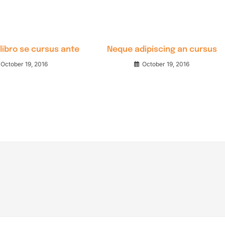
window
window
window
window
window
window
window
window
window
w
libro se cursus ante
Neque adipiscing an cursus
October 19, 2016
October 19, 2016